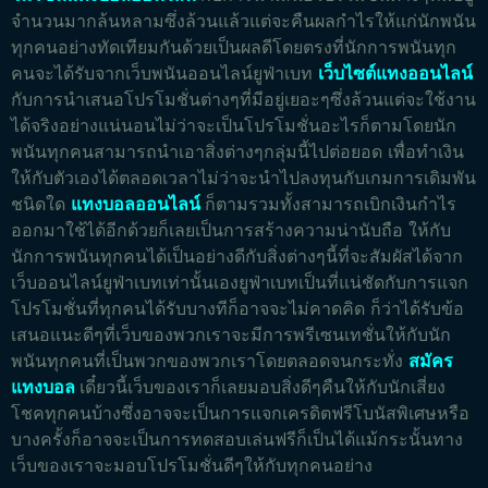
จำนวนมากล้นหลามซึ่งล้วนแล้วแต่จะคืนผลกำไรให้แก่นักพนัน
ทุกคนอย่างทัดเทียมกันด้วยเป็นผลดีโดยตรงที่นักการพนันทุก
คนจะได้รับจากเว็บพนันออนไลน์ยูฟ่าเบท
เว็บไซต์แทงออนไลน์
กับการนำเสนอโปรโมชั่นต่างๆที่มีอยู่เยอะๆซึ่งล้วนแต่จะใช้งาน
ได้จริงอย่างแน่นอนไม่ว่าจะเป็นโปรโมชั่นอะไรก็ตามโดยนัก
พนันทุกคนสามารถนำเอาสิ่งต่างๆกลุ่มนี้ไปต่อยอด เพื่อทำเงิน
ให้กับตัวเองได้ตลอดเวลาไม่ว่าจะนำไปลงทุนกับเกมการเดิมพัน
ชนิดใด
แทงบอลออนไลน์
ก็ตามรวมทั้งสามารถเบิกเงินกำไร
ออกมาใช้ได้อีกด้วยก็เลยเป็นการสร้างความน่านับถือ ให้กับ
นักการพนันทุกคนได้เป็นอย่างดีกับสิ่งต่างๆนี้ที่จะสัมผัสได้จาก
เว็บออนไลน์ยูฟ่าเบทเท่านั้นเองยูฟ่าเบทเป็นที่แน่ชัดกับการแจก
โปรโมชั่นที่ทุกคนได้รับบางทีก็อาจจะไม่คาดคิด ก็ว่าได้รับข้อ
เสนอแนะดีๆที่เว็บของพวกเราจะมีการพรีเซนเทชั่นให้กับนัก
พนันทุกคนที่เป็นพวกของพวกเราโดยตลอดจนกระทั่ง
สมัคร
แทงบอล
เดี๋ยวนี้เว็บของเราก็เลยมอบสิ่งดีๆคืนให้กับนักเสี่ยง
โชคทุกคนบ้างซึ่งอาจจะเป็นการแจกเครดิตฟรีโบนัสพิเศษหรือ
บางครั้งก็อาจจะเป็นการทดสอบเล่นฟรีก็เป็นได้แม้กระนั้นทาง
เว็บของเราจะมอบโปรโมชั่นดีๆให้กับทุกคนอย่าง