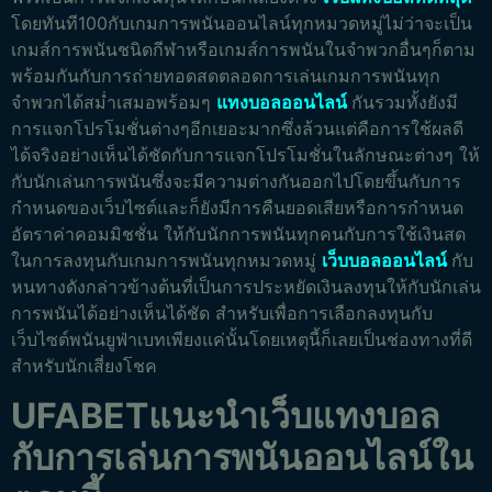
โดยทันที100กับเกมการพนันออนไลน์ทุกหมวดหมู่ไม่ว่าจะเป็น
เกมส์การพนันชนิดกีฬาหรือเกมส์การพนันในจำพวกอื่นๆก็ตาม
พร้อมกันกับการถ่ายทอดสดตลอดการเล่นเกมการพนันทุก
จำพวกได้สม่ำเสมอพร้อมๆ
แทงบอลออนไลน์
กันรวมทั้งยังมี
การแจกโปรโมชั่นต่างๆอีกเยอะมากซึ่งล้วนแต่คือการใช้ผลดี
ได้จริงอย่างเห็นได้ชัด
กับการแจกโปรโมชั่นในลักษณะต่างๆ ให้
กับนักเล่นการพนันซึ่งจะมีความต่างกันออกไปโดยขึ้นกับการ
กำหนดของเว็บไซต์และก็ยังมีการคืนยอดเสียหรือการกำหนด
อัตราค่าคอมมิชชั่น ให้กับนักการพนันทุกคนกับการใช้เงินสด
ในการลงทุนกับเกมการพนันทุกหมวดหมู่
เว็บบอลออนไลน์
กับ
หนทางดังกล่าวข้างต้นที่เป็นการประหยัดเงินลงทุนให้กับนักเล่น
การพนันได้อย่างเห็นได้ชัด สำหรับเพื่อการเลือกลงทุนกับ
เว็บไซต์พนันยูฟ่าเบทเพียงแค่นั้นโดยเหตุนี้ก็เลยเป็นช่องทางที่ดี
สำหรับนักเสี่ยงโชค
UFABETแนะนำเว็บแทงบอล
กับการเล่นการพนันออนไลน์ใน