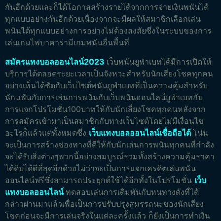
กันอีกด้วยและก็ได้โอกาสสร้างรายได้จากการจ่ายเงินพนันได้
ทุกแบบอย่างกันอีกด้วยเนื่องจากจะมีผลให้สมาชิกเลือกเล่น
พนันได้ทุกแบบอย่างการอย่างไม่ต้องสงสัยซึ่งในระบบของการ
เล่นเกมไพ่บาคาร่ามีเกมพนันอื่นพื้นที่
สมัครแทงบอลออนไลน์2023
เว็บพนันยูฟ่าเบทได้มีการเปิดให้
บริการได้ตลอดระยะเวลาเป็นจังหวะสำหรับนักเสี่ยงโชคทุกคน
อย่างเห็นได้ชัดกับเว็บไซต์พนันยูฟ่าเบทที่เป็นความคุ้มสำหรับ
นักนพันกับการเล่นการพนันกับเว็บพนันออนไลน์ยูฟ่าเบทกับ
การแจกโปรโมชั่น100บาทให้กับนักเสี่ยงโชคทุกคนหลังจาก
การสมัครเข้ามาเป็นสมาชิกกับทางเว็บไซต์โดยไม่มีเงื่อนไข
อะไรก็แล้วแต่ทั้งหมดซึ่ง
เว็บแทงบอลออนไลน์เชื่อถือได้
โน่น
จะเป็นการสร้างช่องทางที่ดีให้กับนักเล่นการพนันทุกคนที่กำลัง
จะได้รับสิ่งต่างๆพวกนี้อย่างสมบูรณ์รวมทั้งสร้างความคุ้มราคา
ได้ดิบได้ดีที่สุดอีกด้วยไม่ว่าจะเป็นการแจกเครดิตเล่นพนัน
ออนไลน์ฟรีซึ่งสามารถประยุกต์ใช้ได้อีกทั้งในโปรโมชั่น
เว็บ
แทงบอลออนไลน์
ทดสอบเล่นการเดิมพันกับหนทางดังที่ได้
กล่าวผ่านมาแล้วเพื่อเป็นการปรับปรุงสมรรถนะของนักเสี่ยง
โชคก่อนจะมีการเล่นจริงในแต่ละครั้งแล้ว ก็ยังเป็นการทำเงิน