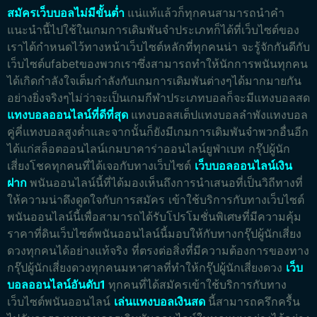
สมัครเว็บบอลไม่มีขั้นต่ำ
แน่แท้แล้วก็ทุกคนสามารถนำคำ
แนะนำนี้ไปใช้ในเกมการเดิมพันจำประเภทก็ได้ที่เว็บไซต์ของ
เราได้กำหนดไว้ทางหน้าเว็บไซต์หลักที่ทุกคนน่า จะรู้จักกันดีกับ
เว็บไซต์ufabetของพวกเราซึ่งสามารถทำให้นักการพนันทุกคน
ได้เกิดกำลังใจเต็มกำลังกับเกมการเดิมพันต่างๆได้มากมายกัน
อย่างยิ่งจริงๆไม่ว่าจะเป็นเกมกีฬาประเภทบอลก็จะมีแทงบอลสด
แทงบอลออนไลน์ที่ดีที่สุด
แทงบอลสเต็ปแทงบอลลำพังแทงบอล
คู่คี่แทงบอลสูงต่ำและจากนั้นก็ยังมีเกมการเดิมพันจำพวกอื่นอีก
ได้แก่สล็อตออนไลน์เกมบาคาร่าออนไลน์ยูฟ่าเบท กรุ๊ปผู้นัก
เสี่ยงโชคทุกคนที่ได้เจอกับทางเว็บไซต์
เว็บบอลออนไลน์เงิน
ฝาก
พนันออนไลน์นี้ที่ได้มองเห็นถึงการนำเสนอที่เป็นวิถีทางที่
ให้ความน่าดึงดูดใจกับการสมัคร เข้าใช้บริการกับทางเว็บไซต์
พนันออนไลน์นี้เพื่อสามารถได้รับโปรโมชั่นพิเศษที่มีความคุ้ม
ราคาที่ดินเว็บไซต์พนันออนไลน์นี้มอบให้กับทางกรุ๊ปผู้นักเสี่ยง
ดวงทุกคนได้อย่างแท้จริง ที่ตรงต่อสิ่งที่มีความต้องการของทาง
กรุ๊ปผู้นักเสี่ยงดวงทุกคนมหาศาลที่ทำให้กรุ๊ปผู้นักเสี่ยงดวง
เว็บ
บอลออนไลน์อันดับ1
ทุกคนที่ได้สมัครเข้าใช้บริการกับทาง
เว็บไซต์พนันออนไลน์
เล่นแทงบอลเงินสด
นี้สามารถครึกครื้น