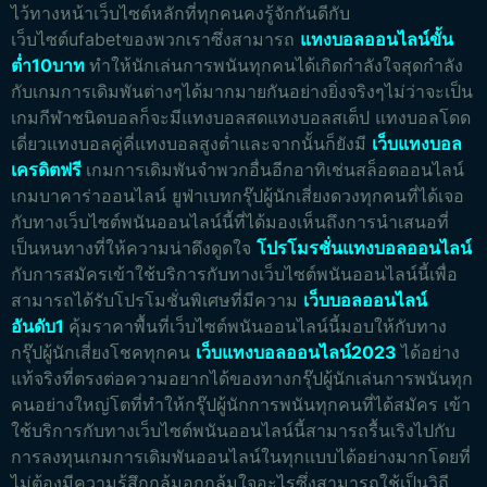
ไว้ทางหน้าเว็บไซต์หลักที่ทุกคนคงรู้จักกันดีกับ
เว็บไซต์ufabetของพวกเราซึ่งสามารถ
แทงบอลออนไลน์ขั้น
ต่ำ10บาท
ทำให้นักเล่นการพนันทุกคนได้เกิดกำลังใจสุดกำลัง
กับเกมการเดิมพันต่างๆได้มากมายกันอย่างยิ่งจริงๆไม่ว่าจะเป็น
เกมกีฬาชนิดบอลก็จะมีแทงบอลสดแทงบอลสเต็ป แทงบอลโดด
เดี่ยวแทงบอลคู่คี่แทงบอลสูงต่ำและจากนั้นก็ยังมี
เว็บแทงบอล
เครดิตฟรี
เกมการเดิมพันจำพวกอื่นอีกอาทิเช่นสล็อตออนไลน์
เกมบาคาร่าออนไลน์ ยูฟ่าเบทกรุ๊ปผู้นักเสี่ยงดวงทุกคนที่ได้เจอ
กับทางเว็บไซต์พนันออนไลน์นี้ที่ได้มองเห็นถึงการนำเสนอที่
เป็นหนทางที่ให้ความน่าดึงดูดใจ
โปรโมรชั่นแทงบอลออนไลน์
กับการสมัครเข้าใช้บริการกับทางเว็บไซต์พนันออนไลน์นี้เพื่อ
สามารถได้รับโปรโมชั่นพิเศษที่มีความ
เว็บบอลออนไลน์
อันดับ1
คุ้มราคาพื้นที่เว็บไซต์พนันออนไลน์นี้มอบให้กับทาง
กรุ๊ปผู้นักเสี่ยงโชคทุกคน
เว็บแทงบอลออนไลน์2023
ได้อย่าง
แท้จริงที่ตรงต่อความอยากได้ของทางกรุ๊ปผู้นักเล่นการพนันทุก
คนอย่างใหญ่โตที่ทำให้กรุ๊ปผู้นักการพนันทุกคนที่ได้สมัคร เข้า
ใช้บริการกับทางเว็บไซต์พนันออนไลน์นี้สามารถรื้นเริงไปกับ
การลงทุนเกมการเดิมพันออนไลน์ในทุกแบบได้อย่างมากโดยที่
ไม่ต้องมีความรู้สึกกลุ้มอกกลุ้มใจอะไรซึ่งสามารถใช้เป็นวิถี