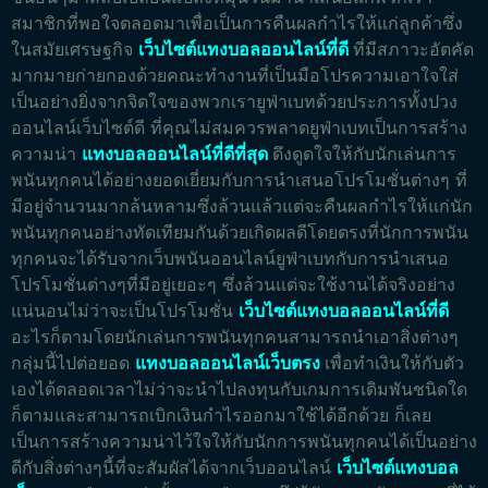
สมาชิกที่พอใจตลอดมาเพื่อเป็นการคืนผลกำไรให้แก่ลูกค้าซึ่ง
ในสมัยเศรษฐกิจ
เว็บไซต์แทงบอลออนไลน์ที่ดี
ที่มีสภาวะอัตคัด
มากมายก่ายกองด้วยคณะทำงานที่เป็นมือโปรความเอาใจใส่
เป็นอย่างยิ่งจากจิตใจของพวกเรายูฟ่าเบทด้วยประการทั้งปวง
ออนไลน์เว็บไซต์ดี ที่คุณไม่สมควรพลาดยูฟ่าเบทเป็นการสร้าง
ความน่า
แทงบอลออนไลน์ที่ดีที่สุด
ดึงดูดใจให้กับนักเล่นการ
พนันทุกคนได้อย่างยอดเยี่ยมกับการนำเสนอโปรโมชั่นต่างๆ ที่
มีอยู่จำนวนมากล้นหลามซึ่งล้วนแล้วแต่จะคืนผลกำไรให้แก่นัก
พนันทุกคนอย่างทัดเทียมกันด้วยเกิดผลดีโดยตรงที่นักการพนัน
ทุกคนจะได้รับจากเว็บพนันออนไลน์ยูฟ่าเบทกับการนำเสนอ
โปรโมชั่นต่างๆที่มีอยู่เยอะๆ ซึ่งล้วนแต่จะใช้งานได้จริงอย่าง
แน่นอนไม่ว่าจะเป็นโปรโมชั่น
เว็บไซต์แทงบอลออนไลน์ที่ดี
อะไรก็ตามโดยนักเล่นการพนันทุกคนสามารถนำเอาสิ่งต่างๆ
กลุ่มนี้ไปต่อยอด
แทงบอลออนไลน์เว็บตรง
เพื่อทำเงินให้กับตัว
เองได้ตลอดเวลาไม่ว่าจะนำไปลงทุนกับเกมการเดิมพันชนิดใด
ก็ตามและสามารถเบิกเงินกำไรออกมาใช้ได้อีกด้วย ก็เลย
เป็นการสร้างความน่าไว้ใจให้กับนักการพนันทุกคนได้เป็นอย่าง
ดีกับสิ่งต่างๆนี้ที่จะสัมผัสได้จากเว็บออนไลน์
เว็บไซต์แทงบอล