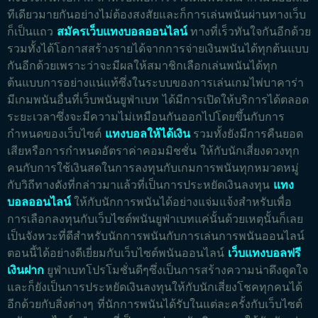
ทีเดียวมายกันอย่างไม่ต้องสงสัยและก็การเล่นพนันผ่านทางเว็บ
ก็เป็นแถว
สมัครเว็บแทงบอลออนไลน์
ทางที่เร็วทันใจกันอีกด้วย
รวมทั้งได้โอกาสสร้างรายได้จากการจ่ายเงินพนันได้ทุกต้นแบบ
กันอีกด้วยเพราะว่าจะมีผลให้สมาชิกเลือกเล่นพนันได้ทุก
ต้นแบบการอย่างแน่แท้ซึ่งในระบบของการเล่นเกมไพ่บาคาร่า
มีเกมพนันอื่นที่เว็บพนันยูฟ่าเบท ได้มีการเปิดให้บริการได้ตลอด
ระยะเวลาซึ่งจะมีความไม่เหมือนกันออกไปโดยขึ้นกับการ
กำหนดของเว็บไซต์
แทงบอลให้ได้เงิน
รวมทั้งยังมีการคืนยอด
เสียหรือการกำหนดอัตราค่าคอมมิชชั่น ให้กับนักเสี่ยงดวงทุก
คนกับการใช้เงินสดในการลงทุนกับเกมการพนันทุกหมวดหมู่
กับวิถีทางดังที่กล่าวมาแล้วที่เป็นการประหยัดเงินลงทุน
แทง
บอลออนไลน์
ให้กับนักการพนันได้อย่างแจ่มแจ้งสำหรับเพื่อ
การเลือกลงทุนกับเว็บไซต์พนันยูฟ่าเบทแค่นั้นด้วยเหตุนั้นก็เลย
เป็นจังหวะที่ดีสำหรับนักการพนันกับการเล่นการพนันออนไลน์
ตอนนี้ได้อย่างดีเยี่ยมกับเว็บไซต์พนันออนไลน์
เว็บแทงบอลฟรี
เงินฝาก
ยูฟ่าเบทโปรโมชั่นดีๆซึ่งเป็นการสร้างความน่าดึงดูดใจ
และก็ยังเป็นการประหยัดเงินลงทุนให้กับนักเสี่ยงโชคทุกคนได้
อีกด้วยกับสิ่งต่างๆ ที่นักการพนันได้รับในแต่ละครั้งกับเว็บไซต์