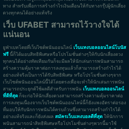
ทาง สำหรับเพื่อการสร้างกำไรเงินเดือนให้กับทางกรุ๊ปผู้นักเสี่ยง
ดวงทุกคนได้อย่างแท้จริง
เว็บ UFABET สามารถไว้วางใจได้
แน่นอน
ยูฟ่าเบทโดยที่เว็บไซต์พนันออนไลน์
เว็บแทงบอลออนไลน์โบนัส
ฟรี
นี้ก็ได้มอบสิทธิพิเศษหรือโปรโมชั่นต่างๆให้กับนักเสี่ยงดวง
ทุกคนได้อย่างทัดเทียมกันก็จะมีผลให้นักเล่นการพนันสามารถ
สร้างความคุ้มราคาต่อการลงทุนแล้วก็สามารถสร้างกำไรได้
อย่างแท้จริงเป็นการได้รับสิทธิพิเศษ หรือโปรโมชั่นต่างๆจาก
เว็บไซต์พนันออนไลน์นี้ได้โดยตรงเพื่อจะทำให้นักเล่นการพนัน
สามารถประยุกต์ใช้ผลดีสำหรับการพนัน
เว็บแทงบอลออนไลน์
ที่ดีที่สุด
ก็จะก่อให้นักเสี่ยงดวงสามารถสร้างความคุ้มราคาต่อ
การลงทุนเนื่องจากเว็บไซต์พนันออนไลน์นี้ก็ยังแพงอัตราต่อรอง
ที่มอบให้กับนักการพนันได้ครบถ้วนซึ่งสามารถสร้างกำไรได้
อย่างแท้จริงและก็ยังส่งผล
สมัครเว็บแทงบอลดีที่สุด
ให้นักการ
พนันสามารถนำสิทธิพิเศษหรือโปรโมชั่นต่างๆพวกนี้มาใช้