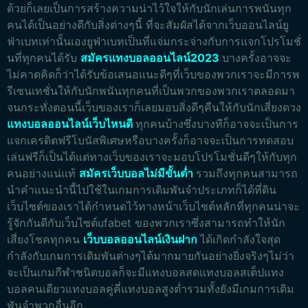
ด้วยก็เลยเป็นการสร้างความน่าไว้ใจให้กับนักเล่นการพนันทุก
คนได้เป็นอย่างดีกับสิ่งต่างๆนี้ ที่จะสัมผัสได้จากเว็บออนไลน์ยู
ฟ่าเบทเท่านั้นเองยูฟ่าเบทเป็นที่แจ่มกระจ่างกับการแจกโปรโมชั่
นที่ทุกคนได้รับ
สมัครแทงบอลออนไลน์2023
บางครั้งอาจจะ
ไม่คาดคิดก็ว่าได้รับข้อเสนอแนะดีๆที่เว็บของพวกเราจะมีการพ
รีเซนเทชั่นให้กับนักพนันทุกคนที่เป็นพวกของพวกเราตลอดมา
จนกระทั่งตอนนี้เว็บของเราก็เลยมอบสิ่งดีๆคืนให้กับนักเสี่ยงดวง
แทงบอลออนไลน์เว็บไหนดี
ทุกคนบ้างซึ่งบางทีก็อาจจะเป็นการ
แจกเครดิตฟรีโบนัสพิเศษหรือบางครั้งก็อาจจะเป็นการทดสอบ
เล่นฟรีก็เป็นได้แต่ทางเว็บของเราจะมอบโปรโมชั่นดีๆให้กับทุก
คนอย่างแน่แท้
สมัครเว็บบอลไม่มีขั้นต่ำ
รวมถึงทุกคนสามารถ
นำคำแนะนำนี้ไปใช้ในเกมการเดิมพันจำประเภทก็ได้ที่ดิน
เว็บไซต์ของเราได้กำหนดไว้ทางหน้าเว็บไซต์หลักที่ทุกคนน่าจะ
รู้จักกันดีกับเว็บไซต์ufabet ของพวกเราซึ่งสามารถทำให้นัก
เสี่ยงโชคทุกคน
เว็บบอลออนไลน์เงินฝาก
ได้เกิดกำลังใจสุด
กำลังกับเกมการเดิมพันต่างๆได้มากมายกันอย่างยิ่งจริงๆไม่ว่า
จะเป็นเกมกีฬาชนิดบอลก็จะมีแทงบอลสดแทงบอลสเต็ปแทง
บอลคนเดียวแทงบอลคู่คี่แทงบอลสูงต่ำรวมทั้งยังมีเกมการเดิม
พันจำพวกอื่นอีก