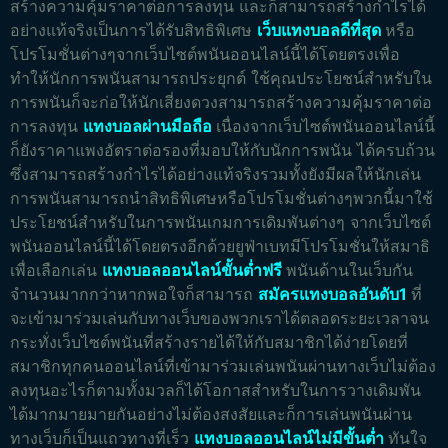
สร้างความคุ้มราคาต่อการลงทุน และก็สามารถสร้างกำไรได้
อย่างแท้จริงเป็นการได้รับสิทธิพิเศษ
เว็บแทงบอลดีที่สุด
หรือ
โปรโมชั่นต่างๆจากเว็บไซต์พนันออนไลน์นี้ได้โดยตรงเพื่อ
ทำให้นักการพนันสามารถประยุกต์ ใช้คุณประโยชน์สำหรับใน
การพนันก็จะก่อให้นักเสี่ยงดวงสามารถสร้างความคุ้มราคาต่อ
การลงทุน
แทงบอลผ่านมือถือ
เนื่องจากเว็บไซต์พนันออนไลน์นี้
ก็ยังราคาแพงอัตราต่อรองที่มอบให้กับนักการพนัน ได้ครบถ้วน
ซึ่งสามารถสร้างกำไรได้อย่างแท้จริงรวมทั้งยังมีผลให้นักเล่น
การพนันสามารถนำสิทธิพิเศษหรือโปรโมชั่นต่างๆพวกนี้มาใช้
ประโยชน์สำหรับในการพนันเกมการเดิมพันต่างๆ จากเว็บไซต์
พนันออนไลน์นี้ได้โดยตรงอีกด้วยยูฟ่าเบทมีโปรโมชั่นให้สมาธิ
เพื่อเลือกเล่น
แทงบอลออนไลน์ขั้นต่ำฟรี
พนันด้านในเว็บกัน
จำนวนมากกว่าหากพอใจก็สามารถ
สมัครแทงบอลอันดับ1
ที่
จะเข้ามาร่วมเล่นกับทางเว็บของพวกเราได้ตลอดระยะเวลาจน
กระทั่งเว็บไซต์พนันที่สร้างรายได้ให้กับสมาชิกได้ง่ายโดยที่
สมาชิกทุกคนออนไลน์ที่เข้ามาร่วมเล่นพนันผ่านทางเว็บไม่ต้อง
ลงทุนอะไรก็ตามทั้งมวลก็ได้โอกาสสำหรับในการวางเดิมพัน
ได้มากมายมายกันอย่างไม่ต้องสงสัยและก็การเล่นพนันผ่าน
ทางเว็บก็เป็นแถวทางที่เร็ว
แทงบอลออนไลน์ไม่มีขั้นต่ำ
ทันใจ