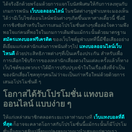
ได้จริงอีกด้วยพร้อมด้วยการแจกโบนัสพิเศษให้กับการลงทุนกับ
เกมการพนัน
เว็บบอลออนไลน์
ในชนิดต่างๆยูฟ่าเบทจะมองเห็น
ได้ว่ามีเว็บไซต์ออนไลน์พนันต่างๆเกิดขึ้นมหาศาลเดี๋ยวนี้ ซึ่งมี
การชิงชัยสำหรับในการเสนอโปรโมชั่นต่างๆเพื่อล่อใจความพึง
พอใจแก่คนที่พอใจในเกมการเดิมพันแม้กระนั้นด้วยมาตรฐาน
สมัครแทงบอลฟรีเครดิต
ของเว็บไซต์ยูฟ่าเบทที่นี้มีชื่อเสียงอย่าง
ดีเยี่ยมแก่เหล่านักเล่นการพนันทั่วๆไป
แทงบอลออนไลน์เว็บ
ไหนดี
ด้วยประสิทธิภาพต่างๆที่เป็นเครื่องประกัน สำหรับเพื่อ
การเลือกใช้บริการของเหล่านักเสี่ยงดวงในแต่ละครั้งแล้วก็ทาง
เว็บไซต์ของพวกเราได้มีการปรับปรุงเข้าใจในเรื่องสิ่งที่จำเป็น
ของนักเสี่ยงโชคทุกๆคนไม่ว่าจะเป็นเก่าหรือใหม่ด้วยด้วยการ
เสนอโปรโมชั่นดี ๆ
โอกาสได้รับโปรโมชั่น แทงบอล
ออนไลน์ แบบง่าย ๆ
ให้แก่เหล่าสมาชิกตลอดระยะเวลาท่านบางที
เว็บแทงบอลที่ดี
ที่สุด
ก็อาจจะคลาดโอกาสกับโปรโมชั่นนี้แม้กระนั้นก็มีโปรโม
ชั่นอื่นๆมาสลับเปลี่ยนแปลงหมุนวนมานำเสนอแก่พวกเรา