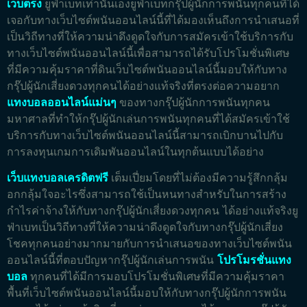
เว็บตรง
ยูฟ่าเบทเท่านั้นเองยูฟ่าเบทกรุ๊ปผู้นักการพนันทุกคนที่ได้
เจอกับทางเว็บไซต์พนันออนไลน์นี้ที่ได้มองเห็นถึงการนำเสนอที่
เป็นวิถีทางที่ให้ความน่าดึงดูดใจกับการสมัครเข้าใช้บริการกับ
ทางเว็บไซต์พนันออนไลน์นี้เพื่อสามารถได้รับโปรโมชั่นพิเศษ
ที่มีความคุ้มราคาที่ดินเว็บไซต์พนันออนไลน์นี้มอบให้กับทาง
กรุ๊ปผู้นักเสี่ยงดวงทุกคนได้อย่างแท้จริงที่ตรงต่อความอยาก
แทงบอลออนไลน์แม่นๆ
ของทางกรุ๊ปผู้นักการพนันทุกคน
มหาศาลที่ทำให้กรุ๊ปผู้นักเล่นการพนันทุกคนที่ได้สมัครเข้าใช้
บริการกับทางเว็บไซต์พนันออนไลน์นี้สามารถเบิกบานไปกับ
การลงทุนเกมการเดิมพันออนไลน์ในทุกต้นแบบได้อย่าง
เว็บแทงบอลเครดิตฟรี
เต็มเปี่ยมโดยที่ไม่ต้องมีความรู้สึกกลุ้ม
อกกลุ้มใจอะไรซึ่งสามารถใช้เป็นหนทางสำหรับในการสร้าง
กำไรค่าจ้างให้กับทางกรุ๊ปผู้นักเสี่ยงดวงทุกคน ได้อย่างแท้จริงยู
ฟ่าเบทเป็นวิถีทางที่ให้ความน่าดึงดูดใจกับทางกรุ๊ปผู้นักเสี่ยง
โชคทุกคนอย่างมากมายกับการนำเสนอของทางเว็บไซต์พนัน
ออนไลน์นี้ที่ตอบปัญหากรุ๊ปผู้นักเล่นการพนัน
โปรโมรชั่นแทง
บอล
ทุกคนที่ได้มีการมอบโปรโมชั่นพิเศษที่มีความคุ้มราคา
พื้นที่เว็บไซต์พนันออนไลน์นี้มอบให้กับทางกรุ๊ปผู้นักการพนัน