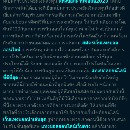
ที่เป็นการประหยัดเงินลงทุน
แทงบอลผ่านมือถือ2023
ให้กับ
นักการพนันได้อย่างดีเยี่ยมเป็นการประหยัดเงินลงทุนได้อย่างดี
เยี่ยมสำหรับยูฟ่าเบทสำหรับเพื่อการสมัครเข้ามาเป็นสมาชิก
กับufabetเครดิตฟรีที่เป็นการแจกเงินทุน ให้กับนักเสี่ยงดวงโดย
ทันที100กับเกมการพนันออนไลน์ทุกจำพวกไม่ว่าจะเป็นเกมส์
การพนันจำพวกกีฬาหรือเกมส์การพนันในชนิดอื่นๆก็ตามพร้อม
กันกับการถ่ายทอดสดตลอดการเล่นเกม
สมัครเว็บแทงบอล
ออนไลน์
การพนันทุกจำพวกได้ตลอดพร้อมๆกันและก็ยังมีการ
แจกโปรโมชั่นต่างๆอีกเพียบเลยซึ่งล้วนแต่คือการใช้คุณ
ประโยชน์ได้จริงอย่างแจ่มแจ้ง กับการแจกโปรโมชั่นในแบบ
ต่างๆให้กับนักการพนันยูฟ่าเบทเป็นความคุ้ม
แทงบอลออนไลน์
ที่ดีที่สุด
เป็นอย่างมากต่อผู้ที่พอใจในเกมพนันกลับเว็บไซต์ยู
ฟ่าเบทที่นี้ด้วยมีคำแนะนำที่สุดพิเศษ เพื่อมีประโยชน์อย่าง
มากมายทำงานต่อบุคคลต่อผู้ที่พึงพอใจสมัครเป็นพวกกับเว็บนี้
ของพวกเรากับโปรโมชั่นดีๆที่มีให้เลือกมหาศาลจากเว็บไซต์ดีๆ
ที่นี้ของพวกเราด้วยการที่ต้องการมอบสิ่งดีๆ ให้แก่คนที่พึง
พอใจที่วางใจเลือกเอาออกมาใช้บริการกับเว็บไซต์ออนไลน์
เว็บแทงบอลน่าเล่นสุด
ยูฟ่าเบทของพวกเราตอนนี้ด้วยการเสนอ
โปรโมชั่นสุดพิเศษ
แทงบอลออนไลน์เว็บตรง
แล้วก็มาแรง