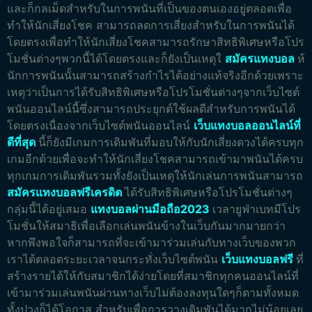
และก็กลเม็ดสำหรับในการพนันที่เป็นของตนเองอยู่ตลอดเพื่อ
ทำให้นักเสี่ยงโชค สามารถลดการเสี่ยงสำหรับในการพนันได้
โดยตรงเพื่อทำให้นักเสี่ยงโชคสามารถรักษาสิทธิพิเศษหรือโปร
โมชั่นต่างๆพวกนี้ได้โดยตรงและก็ยังเป็นเหตุใ
สมัครแทงบอล
ห้
นักการพนันนั้นสามารถสร้างกำไรได้อย่างแท้จริงอีกด้วยเพราะ
เหตุว่าเป็นการได้รับสิทธิพิเศษหรือโปรโมชั่นต่างๆจากเว็บไซต์
พนันออนไลน์นี้ซึ่งสามารถประยุกต์ใช้ผลดีสำหรับการพนันได้
โดยตรงเนื่องจากเว็บไซต์พนันออนไลน์
เว็บแทงบอลออนไลน์ที่
ดีที่สุด
นี้ก็ยังมีเกมการเดิมพันที่มอบให้กับนักเสี่ยงดวงได้ครบทุก
เกมอีกด้วยเพื่อจะทำให้นักเสี่ยงโชคสามารถเข้ามาพนันได้ครบ
ทุกเกมการเดิมพันรวมทั้งยังเป็นเหตุให้นักเล่นการพนันสามารถ
สมัครแทงบอลฟรีเครดิต
ได้รับสิทธิพิเศษหรือโปรโมชั่นต่างๆ
กลุ่มนี้ได้อยู่เสมอ
แทงบอลผ่านมือถือ2023
เวลายูฟ่าเบทมีโปร
โมชั่นให้สมาธิเพื่อเลือกเล่นพนันข้างในเว็บกันมากมายกว่า
หากพึงพอใจก็สามารถที่จะเข้ามาร่วมเล่นกับทางเว็บของพวก
เราได้ตลอดระยะเวลาจนกระทั่งเว็บไซต์พนัน
เว็บแทงบอลฟรี
ที่
สร้างรายได้ให้กับสมาชิกได้ง่ายโดยที่สมาชิกทุกคนออนไลน์ที่
เข้ามาร่วมเล่นพนันผ่านทางเว็บไม่ต้องลงทุนใดๆก็ตามทั้งหมด
ทั้งปวงก็ได้โอกาส สำหรับเพื่อการวางเดิมพันได้มากไม่น้อยเลย