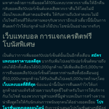
มหาศาลด้วยการเพิ่มยอดได้10%แทงบวกพวกเราเพิ่มให้อีกคืน
กลับยอดเสีย10เปอร์เซ็นต์แทงเสียพวกเราคืนให้โดยไม่มี
เงื่อนไขและคืนค่าคอมมิชชั่น ให้กับท่านถึง3เท่าคงจะไม่มี
เว็บไซต์ไหนที่ให้แก่ท่านพอๆกับพวกเราอีกแล้วเดี๋ยวนี้นี่เป็นการ
คืนผลกำไรให้แก่ลูกค้าแล้วก็มีประโยชน์เป็นอย่างมากจริงๆ
เว็บแทงบอล การแจกเครดิตฟรี
โบนัสพิเศษ
เป็นต้นว่าการเพิ่มยอด10เปอร์เซ็นต์นั้นเป็นอีกทั้งเดือน
สมัคร
แทงบอลราคาบอลดีสุด
บวกรับเพิ่มไปเลย10เปอร์เซ็นต์หมายถึง
เล่นได้อีกทั้งเดือนได้50,000ลูกค้าจะได้เพิ่มเติมอีก5,000บาท
การคืนยอดเสีย10เปอร์เซ็นต์โดยหากท่านเสียทั้งยังเดือนอยู่
ที่50,000บาทลูกค้าจะได้รับเงินคืนไป
เลย5,000บาทถ้วนๆโดย
เว็บแทงบอลที่ดีที่สุด
ข้อแนะนำนี้เป็นการคืนผลกำไรให้แก่
ลูกค้าอย่างแท้จริงด้วยความบริสุทธิ์ใจสำหรับในการให้บริการ
กับเว็บไซต์ ของพวกเรายูฟ่าเบทที่นี้ยูฟ่าเบทเป็นการสร้างความ
น่าดึงดูดใจให้กับนักเล่นการพนันทุกคนได้อย่างยอดเยี่ยม
โปร
โมรชั่นแทงบอลออนไลน์
กับการนำเสนอโปรโมชั่นต่างๆที่มีอยู่